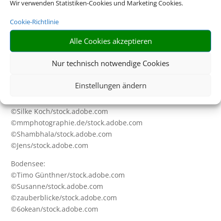
Wir verwenden Statistiken-Cookies und Marketing Cookies.
Portugal:
©peja/stock.adobe.com
Cookie-Richtlinie
©daliu/stock.adobe.com
Alle Cookies akzeptieren
©ppohudka/stock.adobe.com
©vickysp/stock.adobe.com
Nur technisch notwendige Cookies
Cluburlaub:
©DisobeyArt/stock.adobe.com
Einstellungen ändern
Ostsee:
©Silke Koch/stock.adobe.com
©mmphotographie.de/stock.adobe.com
©Shambhala/stock.adobe.com
©Jens/stock.adobe.com
Bodensee:
©Timo Günthner/stock.adobe.com
©Susanne/stock.adobe.com
©zauberblicke/stock.adobe.com
©6okean/stock.adobe.com