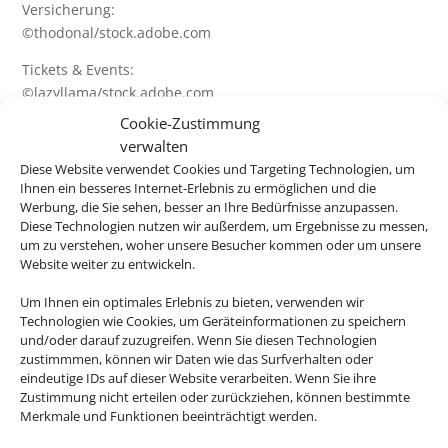
Versicherung:
©thodonal/stock.adobe.com
Tickets & Events:
©lazyllama/stock.adobe.com
Cookie-Zustimmung
Hotels + Hotel & Bahn:
verwalten
©murattellioglu/stock.adobe.com
Diese Website verwendet Cookies und Targeting Technologien, um
Ihnen ein besseres Internet-Erlebnis zu ermöglichen und die
Ferienhaus:
Werbung, die Sie sehen, besser an Ihre Bedürfnisse anzupassen.
©Maciej Czekajewski/stock.adobe.com
Diese Technologien nutzen wir außerdem, um Ergebnisse zu messen,
um zu verstehen, woher unsere Besucher kommen oder um unsere
Charterflug + Linienflug:
Website weiter zu entwickeln.
©Jag_cz/stock.adobe.com
Um Ihnen ein optimales Erlebnis zu bieten, verwenden wir
Deutschlandurlaub:
Technologien wie Cookies, um Geräteinformationen zu speichern
©JFL Photography/stock.adobe.com
und/oder darauf zuzugreifen. Wenn Sie diesen Technologien
©cityfoto24/stock.adobe.com
zustimmmen, können wir Daten wie das Surfverhalten oder
eindeutige IDs auf dieser Website verarbeiten. Wenn Sie ihre
©mp1982_06/stock.adobe.com
Zustimmung nicht erteilen oder zurückziehen, können bestimmte
©Silke Koch/stock.adobe.com
Merkmale und Funktionen beeinträchtigt werden.
©karp5/stock.adobe.com