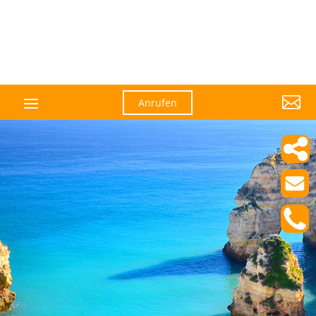

Anrufen